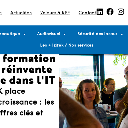
e
Actualités
Valeurs & RSE
Contact
reautique
Audiovisuel
Sécurité des locaux
Les + Izitek / Nos services
, formation
 réinvente
e dans l'IT
K place
roissance : les
ffres clés et